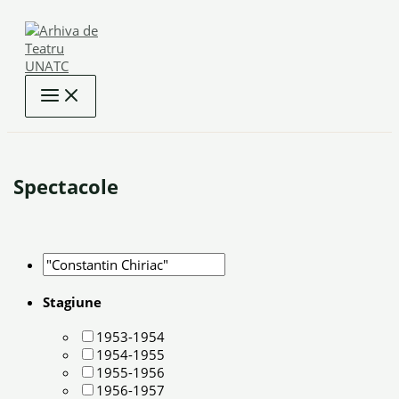
Skip
to
content
Spectacole
Stagiune
1953-1954
1954-1955
1955-1956
1956-1957