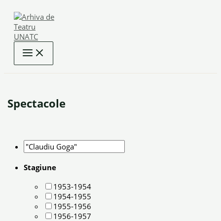
Skip
to
content
Spectacole
Stagiune
1953-1954
1954-1955
1955-1956
1956-1957