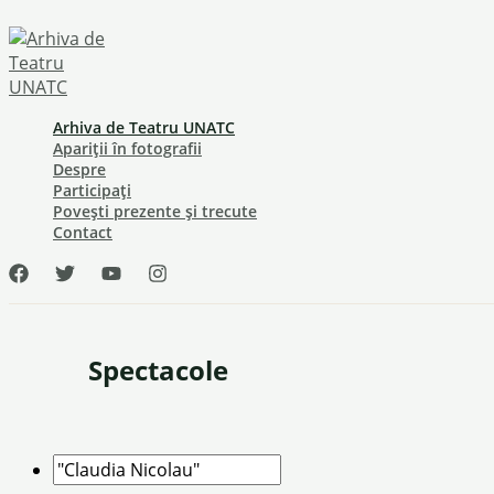
Skip
to
content
Arhiva de Teatru UNATC
Apariții în fotografii
Despre
Participați
Povești prezente și trecute
Contact
Spectacole