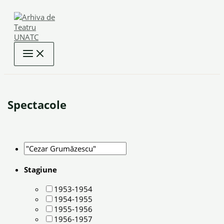
Skip
to
content
Spectacole
Stagiune
1953-1954
1954-1955
1955-1956
1956-1957