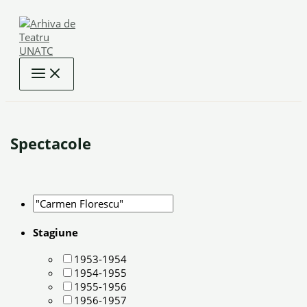
Skip
to
content
Spectacole
Stagiune
1953-1954
1954-1955
1955-1956
1956-1957