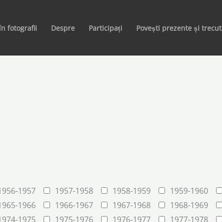
în fotografii
Despre
Participați
Povești prezente și trecu
1956-1957
1957-1958
1958-1959
1959-1960
1965-1966
1966-1967
1967-1968
1968-1969
1974-1975
1975-1976
1976-1977
1977-1978