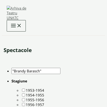
Skip
to
content
Spectacole
Stagiune
1953-1954
1954-1955
1955-1956
1956-1957