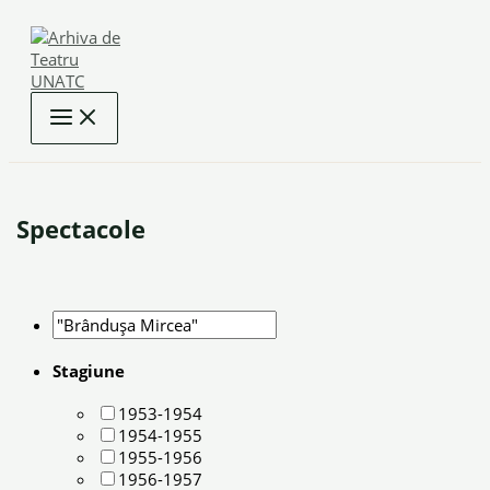
Skip
to
content
Spectacole
Stagiune
1953-1954
1954-1955
1955-1956
1956-1957