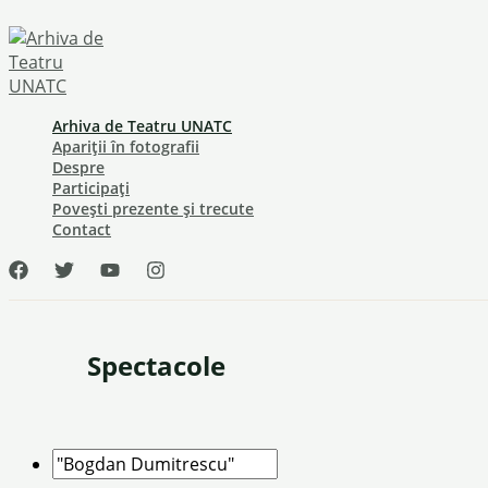
Skip
to
content
Arhiva de Teatru UNATC
Apariții în fotografii
Despre
Participați
Povești prezente și trecute
Contact
Spectacole