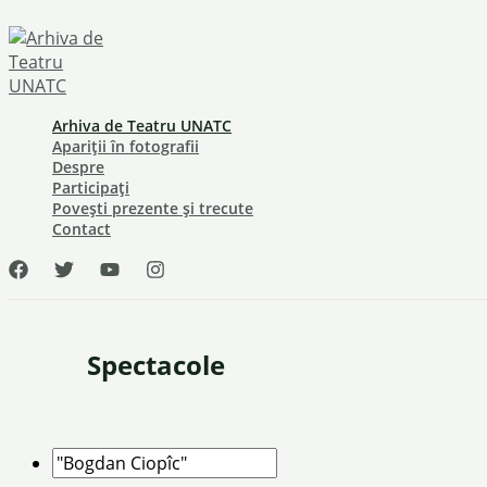
Skip
to
content
Arhiva de Teatru UNATC
Apariții în fotografii
Despre
Participați
Povești prezente și trecute
Contact
Spectacole