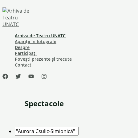
Skip
to
content
Arhiva de Teatru UNATC
Apariții în fotografii
Despre
Participați
Povești prezente și trecute
Contact
Spectacole