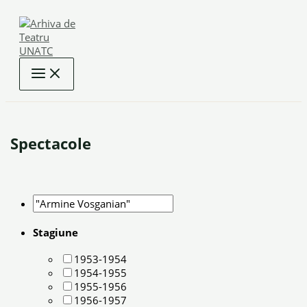
Skip
to
content
Spectacole
Stagiune
1953-1954
1954-1955
1955-1956
1956-1957