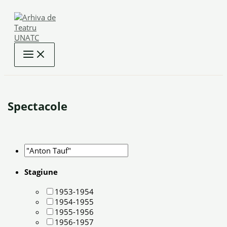
Skip
to
content
Spectacole
Stagiune
1953-1954
1954-1955
1955-1956
1956-1957