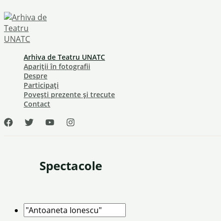
Skip
to
content
Arhiva de Teatru UNATC
Apariții în fotografii
Despre
Participați
Povești prezente și trecute
Contact
Spectacole