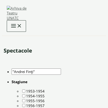
Skip
to
content
Spectacole
Stagiune
1953-1954
1954-1955
1955-1956
1956-1957