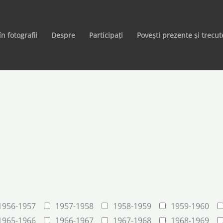
în fotografii
Despre
Participați
Povești prezente și trecut
1956-1957
1957-1958
1958-1959
1959-1960
1965-1966
1966-1967
1967-1968
1968-1969