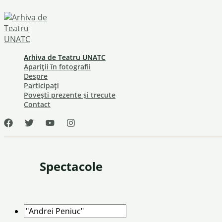
Skip
to
content
Arhiva de Teatru UNATC
Apariții în fotografii
Despre
Participați
Povești prezente și trecute
Contact
Spectacole