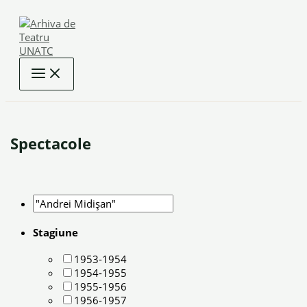
Skip
to
content
Spectacole
Stagiune
1953-1954
1954-1955
1955-1956
1956-1957