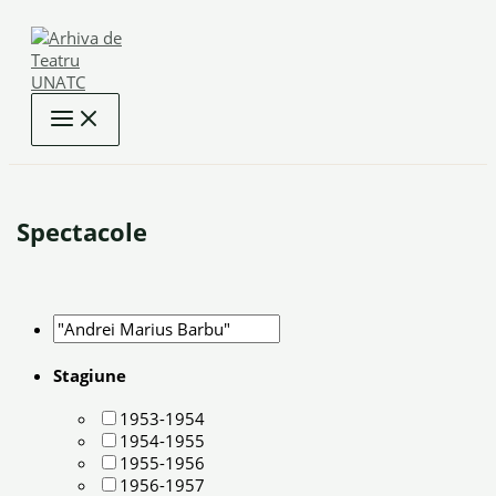
Skip
to
content
Spectacole
Stagiune
1953-1954
1954-1955
1955-1956
1956-1957