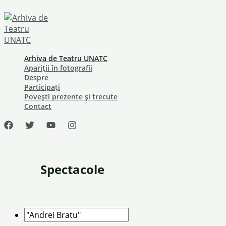
Skip
to
content
Arhiva de Teatru UNATC
Apariții în fotografii
Despre
Participați
Povești prezente și trecute
Contact
Spectacole