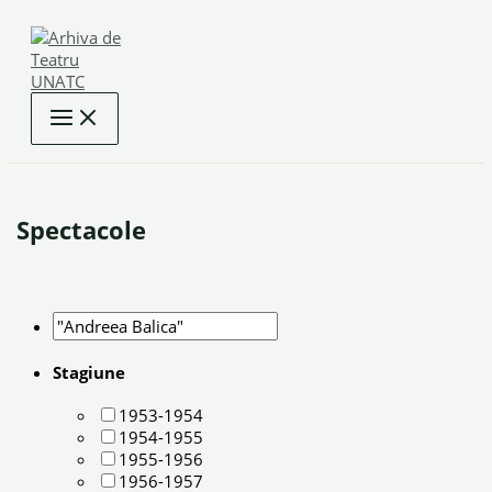
Skip
to
content
Spectacole
Stagiune
1953-1954
1954-1955
1955-1956
1956-1957