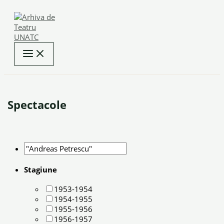
Skip
to
content
Spectacole
Stagiune
1953-1954
1954-1955
1955-1956
1956-1957