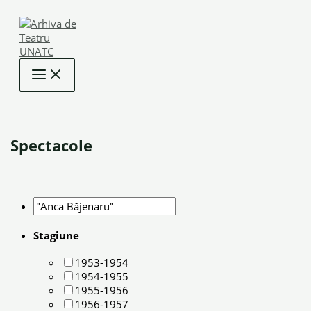
Skip
to
content
Spectacole
Stagiune
1953-1954
1954-1955
1955-1956
1956-1957