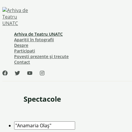
Skip
to
content
Arhiva de Teatru UNATC
Apariții în fotografii
Despre
Participați
Povești prezente și trecute
Contact
Spectacole