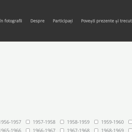
în fotografii
Despre
Participați
Povești prezente și trecu
1956-1957
1957-1958
1958-1959
1959-1960
1965-1966
1966-1967
1967-1968
1968-1969