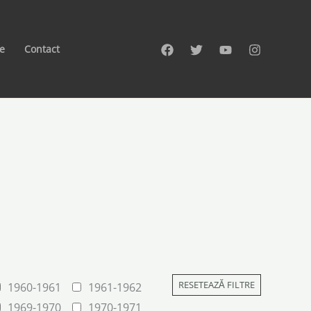
te
Contact
RESETEAZĂ FILTRE
1960-1961
1961-1962
1969-1970
1970-1971