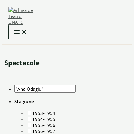
Skip
to
content
Spectacole
Stagiune
1953-1954
1954-1955
1955-1956
1956-1957