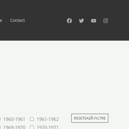
te
Contact
RESETEAZĂ FILTRE
1960-1961
1961-1962
1969-1970
1970-1971