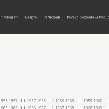
în fotografii
Despre
Participați
Povești prezente și trecu
1956-1957
1957-1958
1958-1959
1959-1960
1965-1966
1966-1967
1967-1968
1968-1969