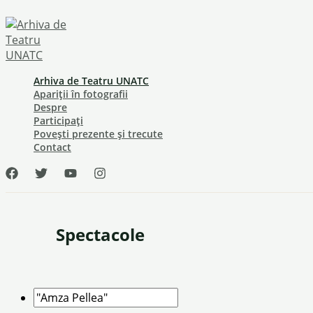
Skip
to
content
Arhiva de Teatru UNATC
Apariții în fotografii
Despre
Participați
Povești prezente și trecute
Contact
Spectacole