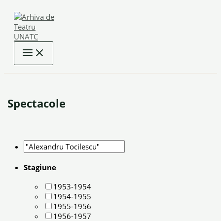
Skip
to
content
Spectacole
Stagiune
1953-1954
1954-1955
1955-1956
1956-1957