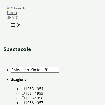
Skip
to
content
Spectacole
Stagiune
1953-1954
1954-1955
1955-1956
1956-1957