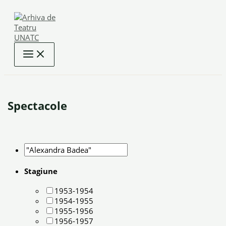
Skip
to
content
Spectacole
Stagiune
1953-1954
1954-1955
1955-1956
1956-1957