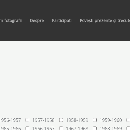
în fotografii
Despre
Participați
Povești prezente și trecut
1956-1957
1957-1958
1958-1959
1959-1960
1965-1966
1966-1967
1967-1968
1968-1969