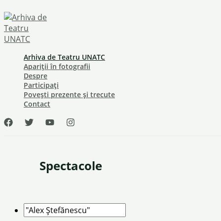
Skip
to
content
Arhiva de Teatru UNATC
Apariții în fotografii
Despre
Participați
Povești prezente și trecute
Contact
Spectacole