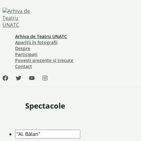
Skip
to
content
Arhiva de Teatru UNATC
Apariții în fotografii
Despre
Participați
Povești prezente și trecute
Contact
Spectacole