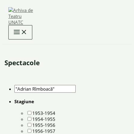
Skip
to
content
Spectacole
Stagiune
1953-1954
1954-1955
1955-1956
1956-1957