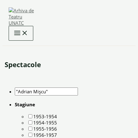
Skip
to
content
Spectacole
Stagiune
1953-1954
1954-1955
1955-1956
1956-1957