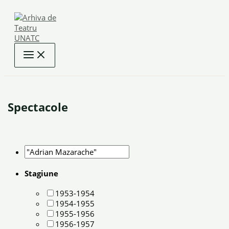
Skip
to
content
Spectacole
Stagiune
1953-1954
1954-1955
1955-1956
1956-1957