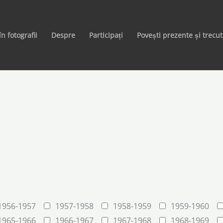
în fotografii
Despre
Participați
Povești prezente și trecu
1956-1957
1957-1958
1958-1959
1959-1960
1965-1966
1966-1967
1967-1968
1968-1969