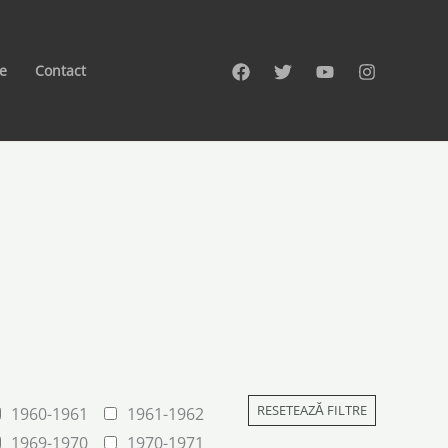
te
Contact
RESETEAZĂ FILTRE
1960-1961
1961-1962
1969-1970
1970-1971