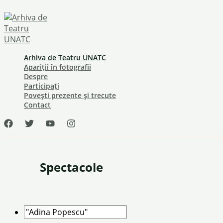
Skip
to
content
Arhiva de Teatru UNATC
Apariții în fotografii
Despre
Participați
Povești prezente și trecute
Contact
Spectacole