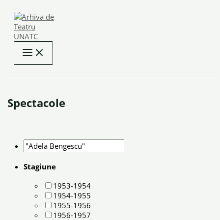
Skip
to
content
Spectacole
Stagiune
1953-1954
1954-1955
1955-1956
1956-1957