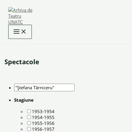
Skip
to
content
Spectacole
Stagiune
1953-1954
1954-1955
1955-1956
1956-1957