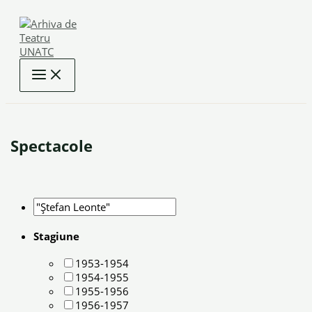
Skip
to
content
Spectacole
Stagiune
1953-1954
1954-1955
1955-1956
1956-1957