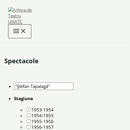
Skip
to
content
Spectacole
Stagiune
1953-1954
1954-1955
1955-1956
1956-1957