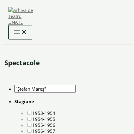
Skip
to
content
Spectacole
Stagiune
1953-1954
1954-1955
1955-1956
1956-1957