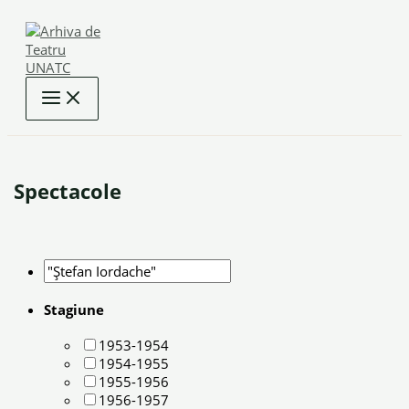
Skip
to
content
Spectacole
Stagiune
1953-1954
1954-1955
1955-1956
1956-1957