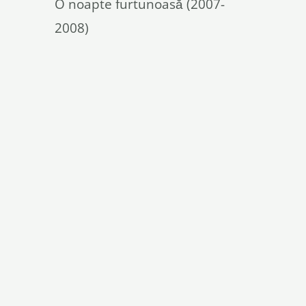
O noapte furtunoasă (2007-
2008)