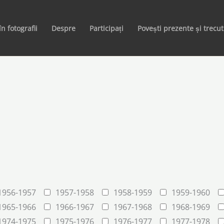
în fotografii
Despre
Participați
Povești prezente și trecu
1956-1957
1957-1958
1958-1959
1959-1960
1965-1966
1966-1967
1967-1968
1968-1969
1974-1975
1975-1976
1976-1977
1977-1978