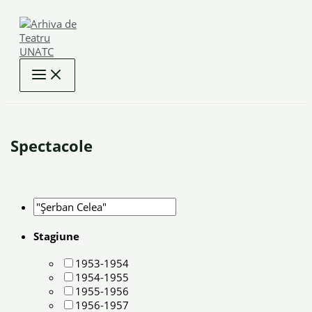
Skip
to
content
Spectacole
Stagiune
1953-1954
1954-1955
1955-1956
1956-1957