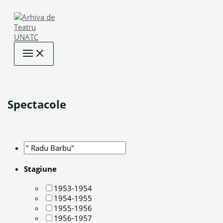
Skip
to
content
Spectacole
Stagiune
1953-1954
1954-1955
1955-1956
1956-1957